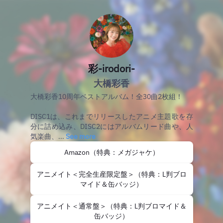
彩-irodori-
大橋彩香
大橋彩香10周年ベストアルバム！全30曲2枚組！
DISC1は、これまでリリースしたアニメ主題歌を存
分に詰め込み、DISC2にはアルバムリード曲や、人
気楽曲、...
See more
Amazon（特典：メガジャケ）
アニメイト＜完全生産限定盤＞（特典：L判ブロ
マイド＆缶バッジ）
アニメイト＜通常盤＞（特典：L判ブロマイド＆
缶バッジ）