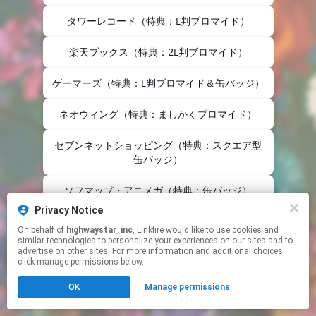
タワーレコード（特典：L判ブロマイド）
楽天ブックス（特典：2L判ブロマイド）
ゲーマーズ（特典：L判ブロマイド＆缶バッジ）
ネオウィング（特典：ましかくブロマイド）
セブンネットショッピング（特典：スクエア型
缶バッジ）
ソフマップ・アニメガ（特典：缶バッジ）
Privacy Notice
【その他一般店特典（ポストカード）】
On behalf of
highwaystar_inc
, Linkfire would like to use cookies and
similar technologies to personalize your experiences on our sites and to
advertise on other sites. For more information and additional choices
This page may contain affiliate links.
click manage permissions below.
By using this service, you agree to the use of cookies.
Click here
to manage your permissions.
OK
Manage permissions